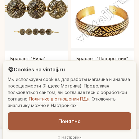
Людмила
Браслет "Нива"
Браслет "Папоротник"
AI-консультант Vintajj
🍪
Cookies на vintajj.ru
1 290 ₽
315 ₽
Т8.010
Т3.003
Мы используем cookies для работы магазина и анализа
Привет! Я Людмила, ваш персональный
консультант по декору. Чем могу помочь?
посещаемости (Яндекс Метрика). Продолжая
В корзину
В корзину
пользоваться сайтом, вы соглашаетесь с обработкой
согласно
Политике в отношении ПДн
. Отключить
Вазы для гостиной
Подарок до 5000₽
Сочетание металлов
аналитику можно в Настройках.
УТОЧНЯЙТЕ НАЛИЧИЕ
УТОЧНЯЙТЕ НАЛИЧИЕ
Понятно
Настройки