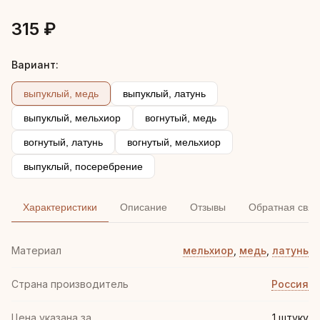
315 ₽
Вариант:
выпуклый, медь
выпуклый, латунь
выпуклый, мельхиор
вогнутый, медь
вогнутый, латунь
вогнутый, мельхиор
выпуклый, посеребрение
Характеристики
Описание
Отзывы
Обратная связ
Материал
мельхиор
,
медь
,
латунь
Страна производитель
Россия
Цена указана за
1 штуку