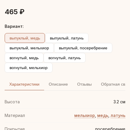
465 ₽
Вариант:
выпуклый, медь
выпуклый, латунь
выпуклый, мельхиор
выпуклый, посеребрение
вогнутый, медь
вогнутый, латунь
вогнутый, мельхиор
Характеристики
Описание
Отзывы
Обратная связ
Высота
3.2 см
Материал
мельхиор
,
медь
,
латунь
Покрытие
посеребрение