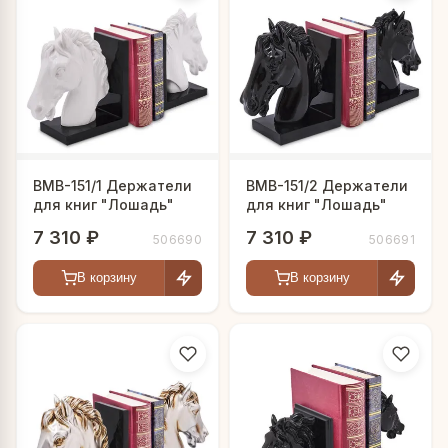
BMB-151/1 Держатели
BMB-151/2 Держатели
для книг "Лошадь"
для книг "Лошадь"
7 310 ₽
7 310 ₽
506690
506691
В корзину
В корзину