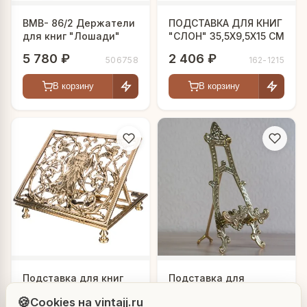
BMB- 86/2 Держатели
ПОДСТАВКА ДЛЯ КНИГ
для книг "Лошади"
"СЛОН" 35,5Х9,5Х15 СМ
5 780 ₽
2 406 ₽
506758
162-1215
В корзину
В корзину
Людмила
Подставка для книг
Подставка для
AI-консультант Vintajj
"Зевс"
тарелки "Сократ"
🍪
Cookies на vintajj.ru