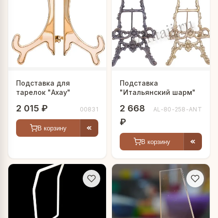
Подставка для
Подставка
тарелок "Ахау"
"Итальянский шарм"
2 015 ₽
2 668
00831
AL-80-258-ANT
₽
В корзину
В корзину