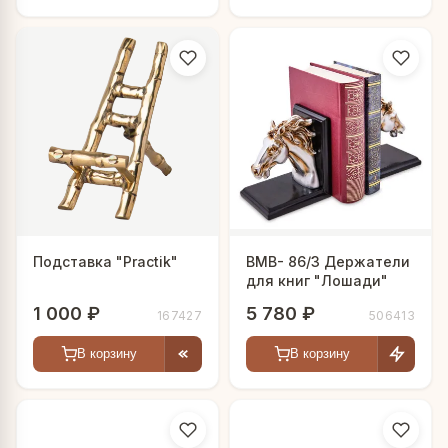
Подставка "Practik"
BMB- 86/3 Держатели
для книг "Лошади"
1 000 ₽
5 780 ₽
167427
506413
В корзину
В корзину