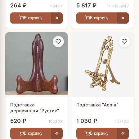
"Венеция"
264 ₽
5 817 ₽
62477
14.3123/INV
В корзину
В корзину
Подставка
Подставка "Agnia"
деревянная "Рустик"
520 ₽
1 030 ₽
105308
167426
В корзину
В корзину