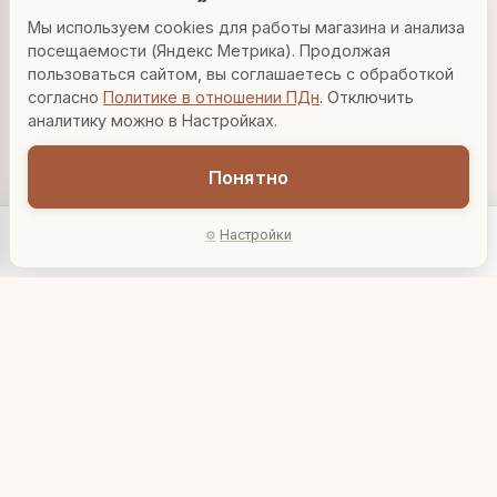
27 340 ₽
2 590 ₽
01147
01715
Мы используем cookies для работы магазина и анализа
Привет! Я Людмила, ваш персональный
консультант по декору. Чем могу помочь?
посещаемости (Яндекс Метрика). Продолжая
В корзину
В корзину
пользоваться сайтом, вы соглашаетесь с обработкой
согласно
Политике в отношении ПДн
. Отключить
Вазы для гостиной
Подарок до 5000₽
Сочетание металлов
аналитику можно в Настройках.
Понятно
Настройки
Главная
Каталог
Акции
Профиль
AI-подбор
Держатель для книг
Подставка для книг
"Пчелка"
"Prospero"
7 395 ₽
2 129 ₽
904149
230910
В корзину
В корзину