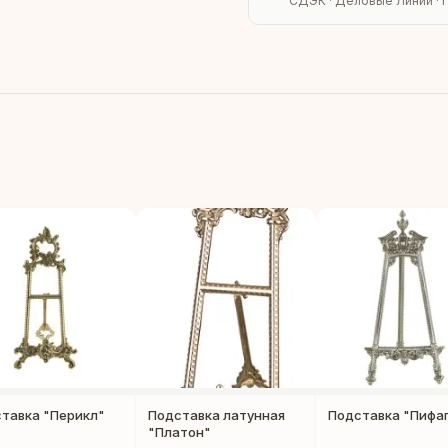
СДЭК · Деловые Линии · 
тавка "Перикл"
Подставка латунная
Подставка "Пифа
"Платон"