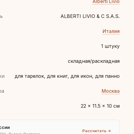
Alberti Livio
ь
ALBERTI LIVIO & C S.A.S.
Италия
1 штуку
складная/раскладная
ки
для тарелок, для книг, для икон, для панно
ра
Москва
22 × 11.5 × 10 см
ссии
Рассчитать →