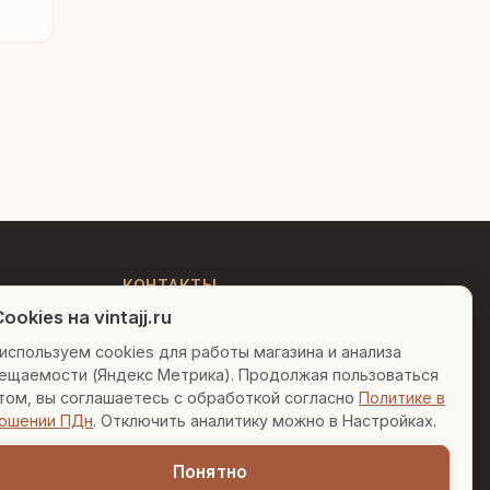
Людмила
AI-консультант Vintajj
Привет! Я Людмила, ваш
персональный консультант по
декору. Чем могу помочь?
КОНТАКТЫ
ookies на vintajj.ru
+7 (495) 150-52-26
Вазы для гостиной
Подарок до 5000₽
используем cookies для работы магазина и анализа
AI-консультант в Telegram
ещаемости (Яндекс Метрика). Продолжая пользоваться
sales@vintajj.ru
Сочетание металлов
том, вы соглашаетесь с обработкой согласно
Политике в
Пн-Пт: 10:00 - 19:00
ошении ПДн
. Отключить аналитику можно в Настройках.
Понятно