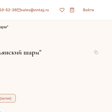
150-52-26
sales@vintajj.ru
Войти
шарм"
ьянский шарм"
(антик)