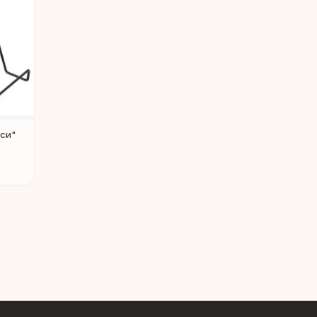
си"
Людмила
AI-консультант Vintajj
Привет! Я Людмила, ваш