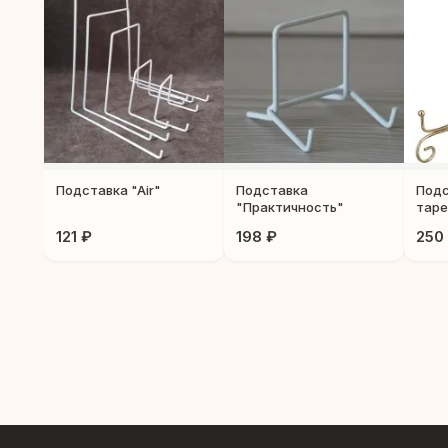
Подставка "Air"
Подставка
Подс
"Практичность"
таре
Silve
121 ₽
198 ₽
250