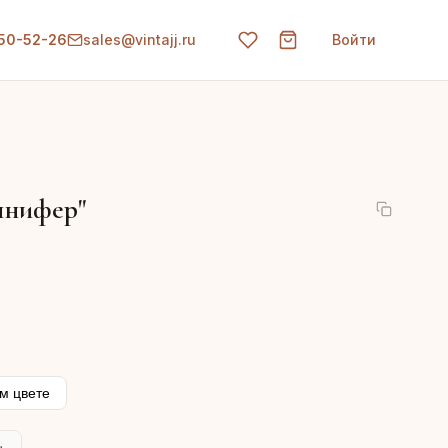
150-52-26
sales@vintajj.ru
Войти
ннифер"
м цвете