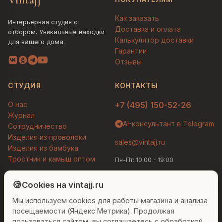
Как заказать
Интерьерная студия с
Доставка и оплата
отбором. Уникальные находки
Калькулятор доставки
для вашего дома.
Гарантии
Отзывы
СТУДИЯ
КОНТАКТЫ
О нас
+7 (495) 150-52-26
Журнал
AI-консультант в Telegram
Сотрудничество
Изделия из проволоки
sales@vintajj.ru
Изделия из бамбука
Тростник и камыш оптом
Пн-Пт: 10:00 - 19:00
Людмила
AI-консультант Vintajj
🍪
Cookies на vintajj.ru
© 2026 Vintajj. Все права защищены.
Мы используем cookies для работы магазина и анализа
Привет! Я Людмила, ваш персональный
Договор оферты
Политика конфиденциальности
консультант по декору. Чем могу помочь?
посещаемости (Яндекс Метрика). Продолжая
Согласие на обработку ПДн
Настройки cookies
пользоваться сайтом, вы соглашаетесь с обработкой