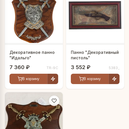
Декоративное панно
Панно "Декоративный
"Идальго"
пистоль"
7 360 ₽
3 552 ₽
TR-9C
5383_
В корзину
В корзину