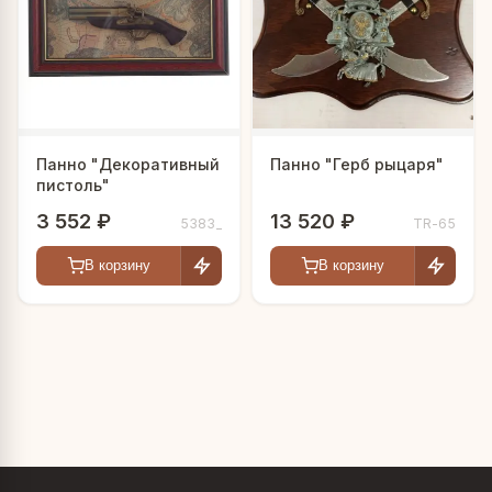
Панно "Декоративный
Панно "Герб рыцаря"
пистоль"
3 552 ₽
13 520 ₽
5383_
TR-65
В корзину
В корзину