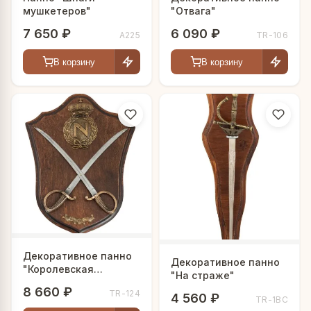
мушкетеров"
"Отвага"
7 650 ₽
6 090 ₽
A225
TR-106
В корзину
В корзину
Декоративное панно
Декоративное панно
"Королевская
"На страже"
гвардия"
8 660 ₽
TR-124
4 560 ₽
TR-1BC