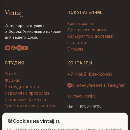
Vintajj
ПОКУПАТЕЛЯМ
Как заказать
Интерьерная студия с
Доставка и оплата
отбором. Уникальные находки
Калькулятор доставки
для вашего дома.
Гарантии
Отзывы
СТУДИЯ
КОНТАКТЫ
О нас
+7 (495) 150-52-26
Журнал
AI-консультант в Telegram
Сотрудничество
Изделия из проволоки
sales@vintajj.ru
Изделия из бамбука
Тростник и камыш оптом
Пн-Пт: 10:00 - 19:00
Людмила
AI-консультант Vintajj
🍪
Cookies на vintajj.ru
© 2026 Vintajj. Все права защищены.