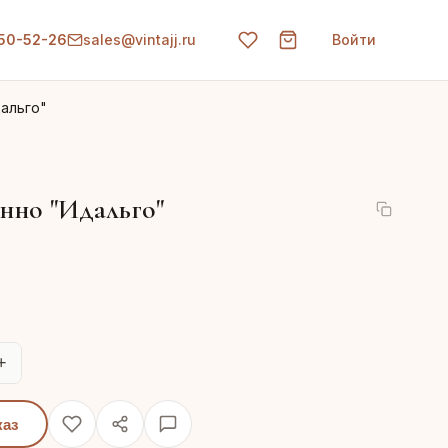
150-52-26
sales@vintajj.ru
Войти
альго"
нно "Идальго"
+
каз