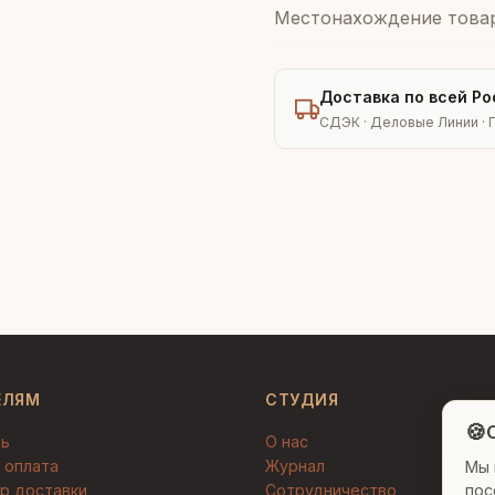
Местонахождение това
Доставка по всей Ро
СДЭК · Деловые Линии · 
ЕЛЯМ
СТУДИЯ
🍪
C
ть
О нас
 оплата
Журнал
Мы 
пос
р доставки
Сотрудничество