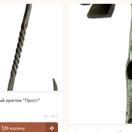
ый крючок "Прост"
HC-497
В корзину