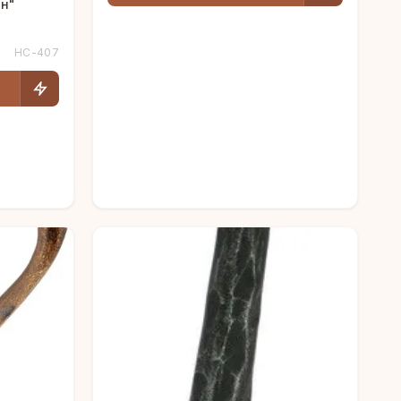
н"
HC-407