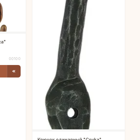
са"
00100
Крючок одинарный "Covka"