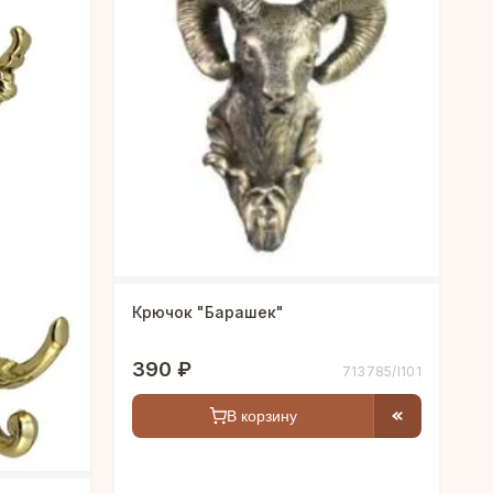
Крючок "Барашек"
390 ₽
713785/I101
В корзину