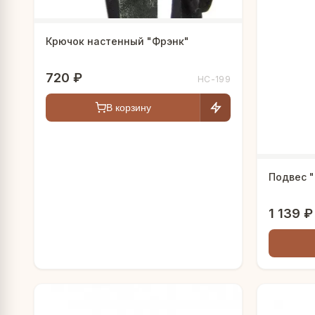
Крючок настенный "Фрэнк"
720 ₽
HC-199
В корзину
Подвес "
1 139 ₽