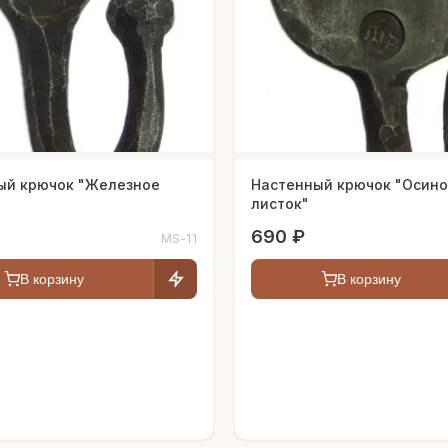
ый крючок "Железное
Настенный крючок "Осин
листок"
690 ₽
MS-11
В корзину
В корзину