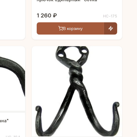
1 260 ₽
HC-175
В корзину
ана"