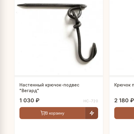
Настенный крючок-подвес
"Вегард"
1 030 ₽
2 180 ₽
HC-720
В корзину