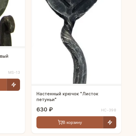
овый
MS-13
Настенный крючок "Листок
петуньи"
630 ₽
HC-398
В корзину