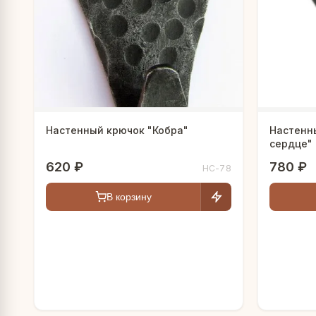
а
кофейник
рог
ола
молка
Настенный крючок "Кобра"
Настенн
сердце"
620 ₽
780 ₽
HC-78
В корзину