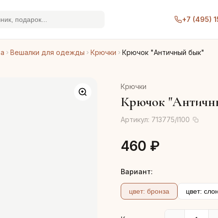
+7 (495) 
ра
Вешалки для одежды
Крючки
Крючок "Античный бык"
Крючки
Крючок "Античн
Артикул:
713775/I100
460 ₽
Вариант:
цвет: бронза
цвет: сло