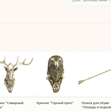
СДЭК · Деловые Линии · 
ок "Северный
Крючок "Горный орел"
Ложка для обуви
ь"
"Лошадь и подков