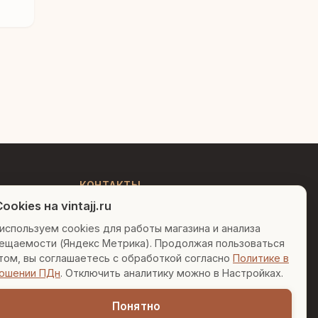
Людмила
AI-консультант Vintajj
Привет! Я Людмила, ваш
персональный консультант по
декору. Чем могу помочь?
КОНТАКТЫ
ookies на vintajj.ru
+7 (495) 150-52-26
Вазы для гостиной
Подарок до 5000₽
используем cookies для работы магазина и анализа
AI-консультант в Telegram
ещаемости (Яндекс Метрика). Продолжая пользоваться
sales@vintajj.ru
Сочетание металлов
том, вы соглашаетесь с обработкой согласно
Политике в
Пн-Пт: 10:00 - 19:00
ошении ПДн
. Отключить аналитику можно в Настройках.
Понятно