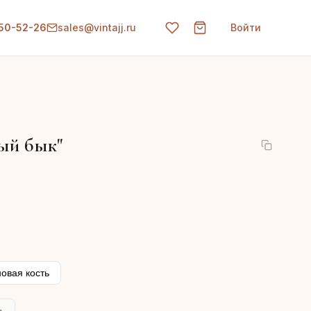
150-52-26
sales@vintajj.ru
Войти
ый бык"
новая кость