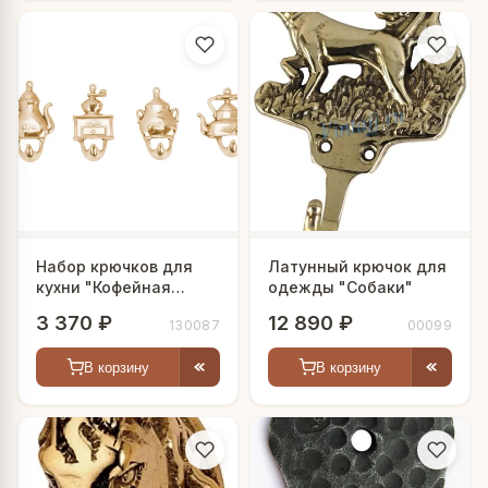
Набор крючков для
Латунный крючок для
кухни "Кофейная
одежды "Собаки"
фантазия"
3 370 ₽
12 890 ₽
130087
00099
В корзину
В корзину