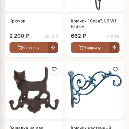
Крючок
Крючок "Сова", L6 W1
H16 см
2 200 ₽
662 ₽
204010
749188
В корзину
В корзину
Вешалка на два
Крючок настенный