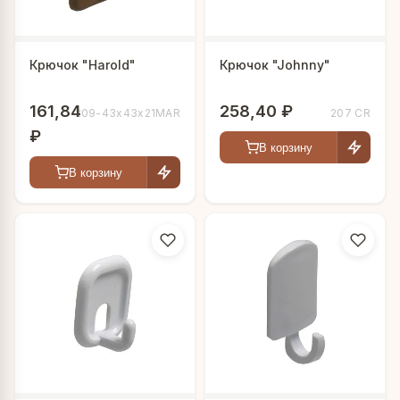
Крючок "Harold"
Крючок "Johnny"
161,84
258,40 ₽
209-43х43х21MAR
207 CR
₽
В корзину
В корзину