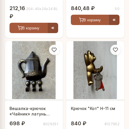
212,16
840,48 ₽
204-40х24х24 BL
50
₽
В корзину
В корзину
Вешалка-крючок
Крючок "Кот" H-11 см
«Чайник» латунь
резная антик h-11 см
698 ₽
840 ₽
8029251
8127952