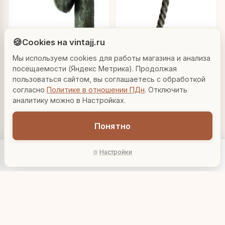
Людмила
AI-консультант Vintajj
🍪
Cookies на vintajj.ru
Мы используем cookies для работы магазина и анализа
Привет! Я Людмила, ваш персональный
Настенный крючок
консультант по декору. Чем могу помочь?
посещаемости (Яндекс Метрика). Продолжая
"Прост"
пользоваться сайтом, вы соглашаетесь с обработкой
согласно
Политике в отношении ПДн
. Отключить
630 ₽
Вазы для гостиной
Подарок до 5000₽
Сочетание металлов
HC-497
аналитику можно в Настройках.
В корзину
Понятно
Настенный крючок
"Росток"
Настройки
Главная
Каталог
Акции
Профиль
AI-подбор
880 ₽
HC-447
В корзину