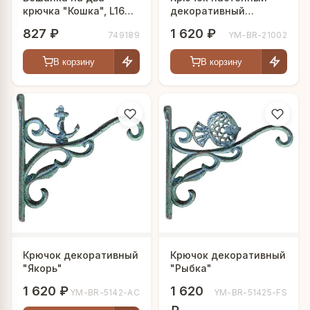
крючка "Кошка", L16
декоративный
W4 H16 см
Виньета
827 ₽
1 620 ₽
749189
YM-BR-21002
В корзину
В корзину
Крючок декоративный
Крючок декоративный
"Якорь"
"Рыбка"
1 620 ₽
1 620
YM-BR-5142-AC
YM-BR-51425-FS