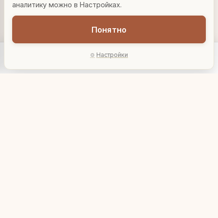
аналитику можно в Настройках.
Понятно
Настройки
Главная
Каталог
Акции
Профиль
AI-подбор
Набор каминных
принадлежностей
Набор каминных
"Птицы"
22 700 ₽
принадлежностей
1.117A
"Марсель"
33 560 ₽
1.187А
В корзину
В корзину