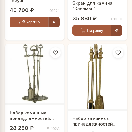
"Royal"
Экран для камина
"Клермон"
40 700 ₽
01921
35 880 ₽
01303
В корзину
В корзину
Набор каминных
Набор каминных
принадлежностей
принадлежностей
"Цезарь"
28 280 ₽
F-102А
"Старая Англия"