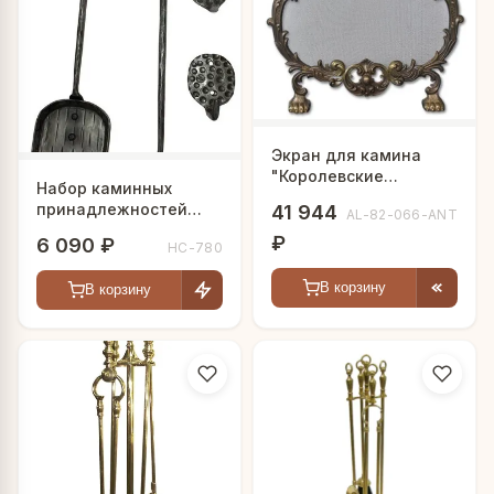
Экран для камина
"Королевские
Набор каминных
драконы"
принадлежностей
41 944
AL-82-066-ANT
"Уют" №2
₽
6 090 ₽
HC-780
В корзину
В корзину