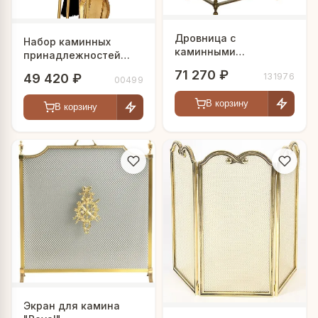
Дровница с
Набор каминных
каминными
принадлежностей
принадлежностями
"Милан"
71 270 ₽
131976
49 420 ₽
"Bronze"
00499
В корзину
В корзину
Экран для камина