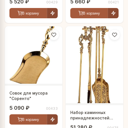
5 520 ₽
5 660 ₽
00429
00421
В корзину
В корзину
Совок для мусора
"Соренто"
5 090 ₽
00433
Набор каминных
принадлежностей
В корзину
"Luxury"
51 280 ₽
00475