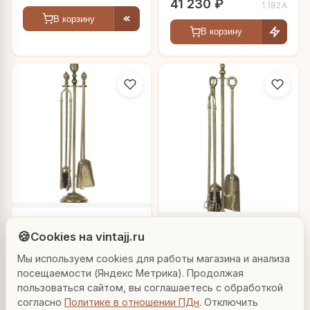
41 230 ₽
1.182А
В корзину
В корзину
Людмила
Набор каминных
AI-консультант Vintajj
🍪
Набор каминных
Cookies на vintajj.ru
принадлежностей
принадлежностей
"Айвенго"
Мы используем cookies для работы магазина и анализа
Привет! Я Людмила, ваш персональный
27 170 ₽
"Бронзовый век"
1.150A
23 970 ₽
консультант по декору. Чем могу помочь?
1.154
посещаемости (Яндекс Метрика). Продолжая
пользоваться сайтом, вы соглашаетесь с обработкой
В корзину
В корзину
согласно
Политике в отношении ПДн
. Отключить
Вазы для гостиной
Подарок до 5000₽
Сочетание металлов