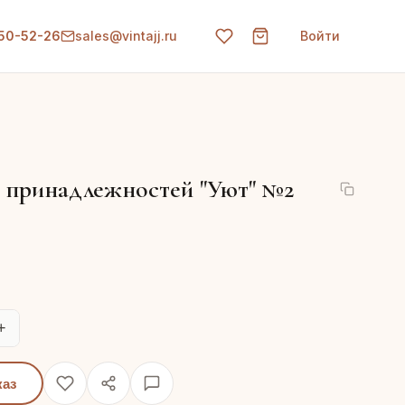
150-52-26
sales@vintajj.ru
Войти
 принадлежностей "Уют" №2
+
каз