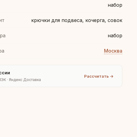
набор
ит
крючки для подвеса, кочерга, совок
ра
набор
ра
Москва
ссии
Рассчитать →
ПЭК · Яндекс Доставка
Людмила
AI-консультант Vintajj