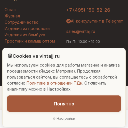
О нас
+7 (495) 150-52-26
Журнал
AI-консультант в Telegram
Сотрудничество
Изделия из проволоки
sales@vintajj.ru
Изделия из бамбука
Тростник и камыш оптом
Пн-Пт: 10:00 - 19:00
Людмила
AI-консультант Vintajj
🍪
Cookies на vintajj.ru
© 2026 Vintajj. Все права защищены.
Мы используем cookies для работы магазина и анализа
Привет! Я Людмила, ваш персональный
Договор оферты
Политика конфиденциальности
консультант по декору. Чем могу помочь?
посещаемости (Яндекс Метрика). Продолжая
Согласие на обработку ПДн
Настройки cookies
пользоваться сайтом, вы соглашаетесь с обработкой
согласно
Политике в отношении ПДн
. Отключить
Вазы для гостиной
Подарок до 5000₽
Сочетание металлов
аналитику можно в Настройках.
Понятно
43 884 ₽
Настройки
−
+
1
В корзину
Главная
Каталог
Акции
Профиль
AI-подбор
В наличии: 2 шт