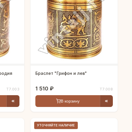
родия
Браслет "Грифон и лев"
1 510 ₽
Т7.003
Т7.008
В корзину
УТОЧНЯЙТЕ НАЛИЧИЕ