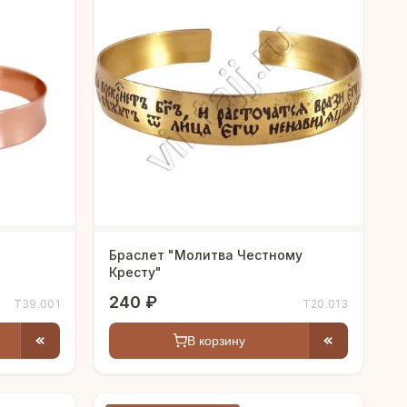
Браслет "Молитва Честному
Кресту"
240 ₽
Т39.001
Т20.013
В корзину