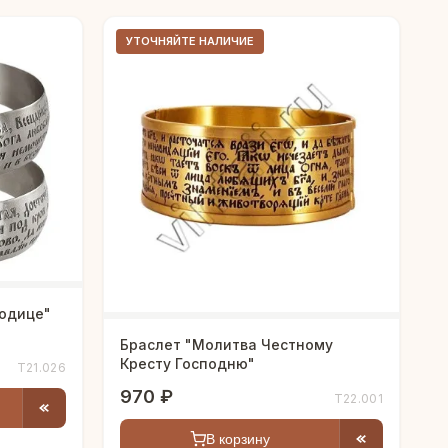
УТОЧНЯЙТЕ НАЛИЧИЕ
родице"
Браслет "Молитва Честному
Кресту Господню"
Т21.026
970 ₽
Т22.001
В корзину