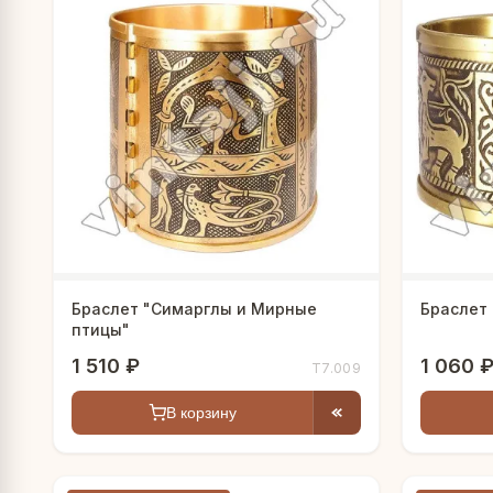
Браслет "Симарглы и Мирные
Браслет
птицы"
1 510 ₽
1 060 
Т7.009
В корзину