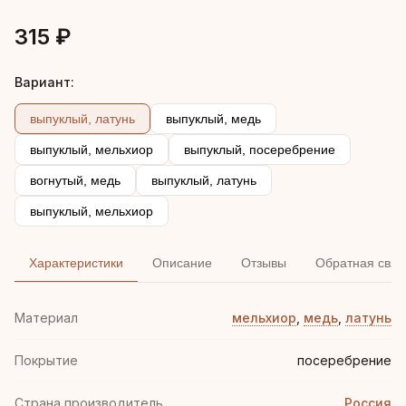
315 ₽
Вариант:
выпуклый, латунь
выпуклый, медь
выпуклый, мельхиор
выпуклый, посеребрение
вогнутый, медь
выпуклый, латунь
выпуклый, мельхиор
Характеристики
Описание
Отзывы
Обратная связ
Материал
мельхиор
,
медь
,
латунь
Покрытие
посеребрение
Страна производитель
Россия