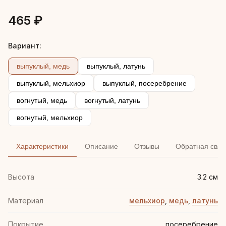
465 ₽
Вариант:
выпуклый, медь
выпуклый, латунь
выпуклый, мельхиор
выпуклый, посеребрение
вогнутый, медь
вогнутый, латунь
вогнутый, мельхиор
Характеристики
Описание
Отзывы
Обратная связ
Высота
3.2 см
Материал
мельхиор
,
медь
,
латунь
Покрытие
посеребрение