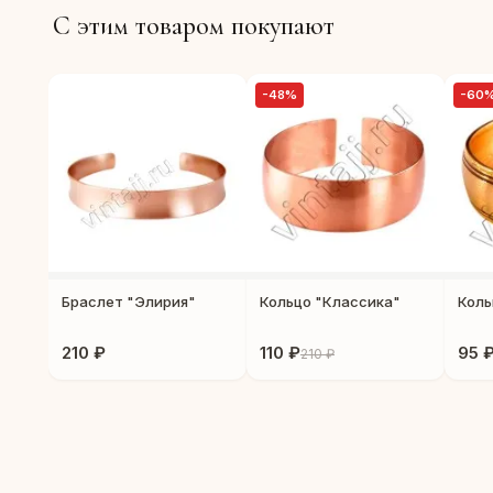
С этим товаром покупают
-48%
-60
Браслет "Элирия"
Кольцо "Классика"
Коль
210 ₽
110 ₽
95 
210 ₽