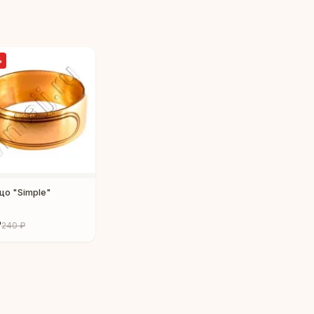
%
цо "Simple"
₽
240 ₽