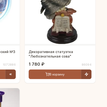
еский №3
Декоративная статуэтка
"Любознательная сова"
1 780 ₽
1072886
86094
В корзину