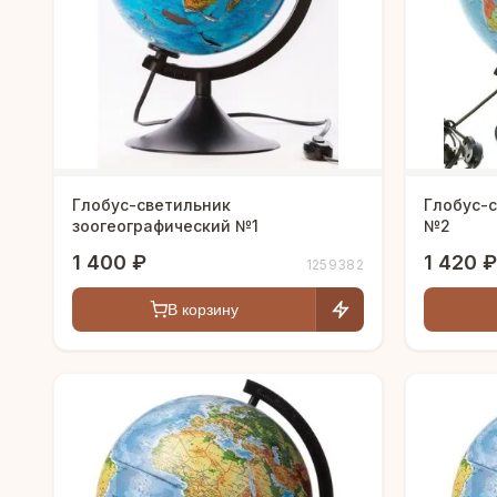
Глобус-светильник
Глобус-
зоогеографический №1
№2
1 400 ₽
1 420 ₽
1259382
В корзину