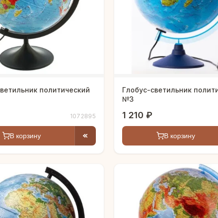
светильник политический
Глобус-светильник полит
№3
1 210 ₽
1072895
В корзину
В корзину