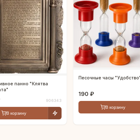
Песочные часы "Удобство
ивное панно "Клятва
ата"
190 ₽
₽
906343
В корзину
В корзину