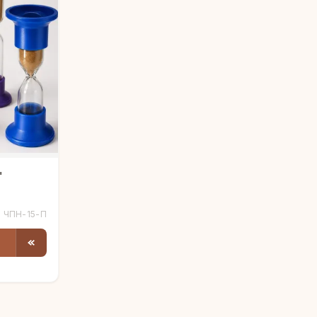
"
ЧПН-15-П