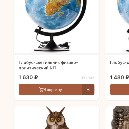
Глобус-светильник физико-
Глобус-
политический №1
1 630 ₽
1 480 
1072905
В корзину