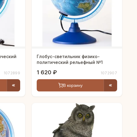
ический
Глобус-светильник физико-
политический рельефный №1
1 620 ₽
1072899
1072907
В корзину