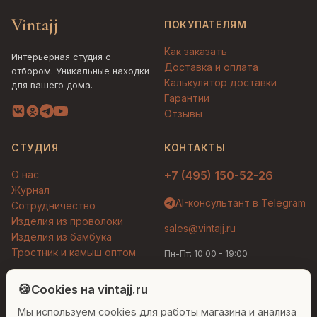
Vintajj
ПОКУПАТЕЛЯМ
Как заказать
Интерьерная студия с
Доставка и оплата
отбором. Уникальные находки
Калькулятор доставки
для вашего дома.
Гарантии
Отзывы
СТУДИЯ
КОНТАКТЫ
О нас
+7 (495) 150-52-26
Журнал
AI-консультант в Telegram
Сотрудничество
Изделия из проволоки
sales@vintajj.ru
Изделия из бамбука
Тростник и камыш оптом
Пн-Пт: 10:00 - 19:00
Людмила
AI-консультант Vintajj
🍪
Cookies на vintajj.ru
© 2026 Vintajj. Все права защищены.
Мы используем cookies для работы магазина и анализа
Привет! Я Людмила, ваш персональный