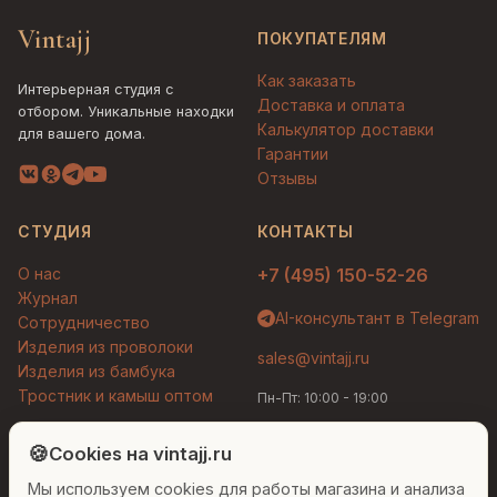
Vintajj
ПОКУПАТЕЛЯМ
Как заказать
Интерьерная студия с
Доставка и оплата
отбором. Уникальные находки
Калькулятор доставки
для вашего дома.
Гарантии
Отзывы
СТУДИЯ
КОНТАКТЫ
О нас
+7 (495) 150-52-26
Журнал
AI-консультант в Telegram
Сотрудничество
Изделия из проволоки
sales@vintajj.ru
Изделия из бамбука
Тростник и камыш оптом
Пн-Пт: 10:00 - 19:00
Людмила
AI-консультант Vintajj
🍪
Cookies на vintajj.ru
© 2026 Vintajj. Все права защищены.
Мы используем cookies для работы магазина и анализа
Привет! Я Людмила, ваш персональный