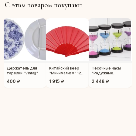
С этим товаром покупают
Держатель для
Китайский веер
Песочные часы
тарелки "Vintajj"
"Минимализм" 12
"Радужные
шт.
минуты" 4 шт.
400 ₽
1 915 ₽
2 448 ₽