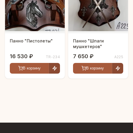
Панно "Пистолеты"
Панно "Шпаги
мушкетеров"
16 530 ₽
7 650 ₽
TR-234
A225
В корзину
В корзину