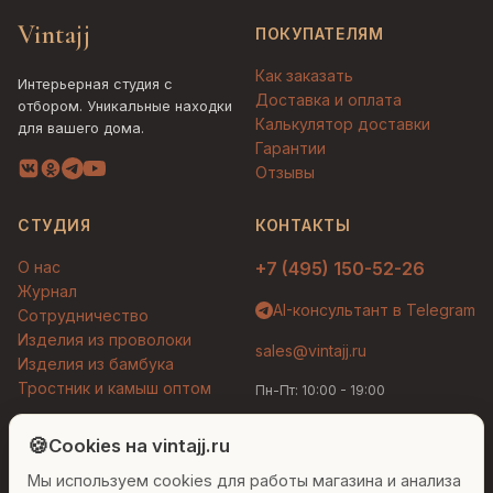
Vintajj
ПОКУПАТЕЛЯМ
Как заказать
Интерьерная студия с
Доставка и оплата
отбором. Уникальные находки
Калькулятор доставки
для вашего дома.
Гарантии
Отзывы
СТУДИЯ
КОНТАКТЫ
О нас
+7 (495) 150-52-26
Журнал
AI-консультант в Telegram
Сотрудничество
Изделия из проволоки
sales@vintajj.ru
Изделия из бамбука
Тростник и камыш оптом
Пн-Пт: 10:00 - 19:00
Людмила
AI-консультант Vintajj
🍪
Cookies на vintajj.ru
© 2026 Vintajj. Все права защищены.
Мы используем cookies для работы магазина и анализа
Привет! Я Людмила, ваш персональный