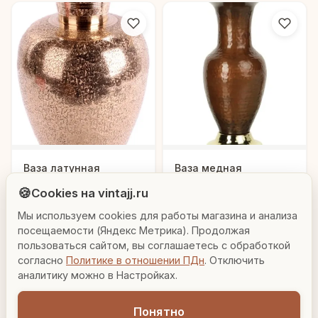
Людмила
Ваза латунная
Ваза медная
"Глейдис"
"Амфора"
AI-консультант Vintajj
🍪
Cookies на vintajj.ru
25 800 ₽
24 630 ₽
566416
8116 СС
Мы используем cookies для работы магазина и анализа
Привет! Я Людмила, ваш персональный
консультант по декору. Чем могу помочь?
посещаемости (Яндекс Метрика). Продолжая
В корзину
В корзину
пользоваться сайтом, вы соглашаетесь с обработкой
согласно
Политике в отношении ПДн
. Отключить
Вазы для гостиной
Подарок до 5000₽
Сочетание металлов
аналитику можно в Настройках.
Понятно