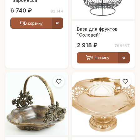
"Баронесса"
6 740 ₽
82.144
В корзину
Ваза для фруктов
"Соловей"
2 918 ₽
766267
В корзину