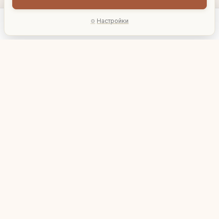
Настройки
Главная
Каталог
Акции
Профиль
AI-подбор
Декоративная ваза
Декоративная ваза
"Египтянки"
"Жозефина"
12 608 ₽
9 808 ₽
903791
904306
В корзину
В корзину