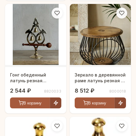
Гонг обеденный
Зеркало в деревянной
латунь резная
раме латунь резная h-
полированная h-27 см
46 см
2 544 ₽
8 512 ₽
8820033
8000018
В корзину
В корзину