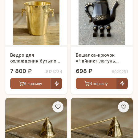
Ведро для
Вешалка-крючок
охлаждения бутылок
«Чайник» латунь
латунь резная
резная антик h-11 см
7 800 ₽
698 ₽
8126234
8029251
полированная h-20 см
В корзину
В корзину