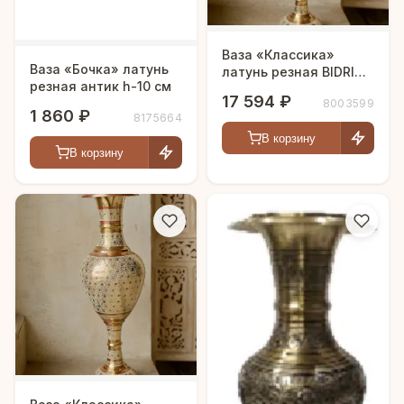
Ваза «Классика»
Ваза «Бочка» латунь
латунь резная BIDRI
резная антик h-10 см
белая эмаль h-51 см
17 594 ₽
8003599
1 860 ₽
8175664
В корзину
В корзину