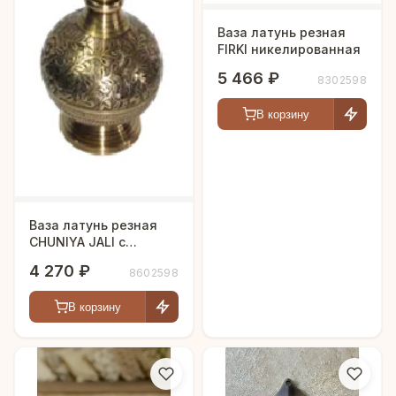
Ваза латунь резная
FIRKI никелированная
5 466 ₽
8302598
В корзину
Ваза латунь резная
CHUNIYA JALI с
чернением
4 270 ₽
8602598
В корзину