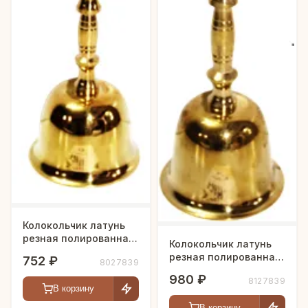
Колокольчик латунь
резная полированная
Колокольчик латунь
h-10 см
резная полированная
752 ₽
8027839
h-11 см
980 ₽
8127839
В корзину
В корзину