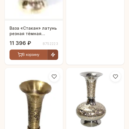
Ваза «Стакан» латунь
резная тёмная
цветная эмаль h-41 см
11 396 ₽
8752223
В корзину