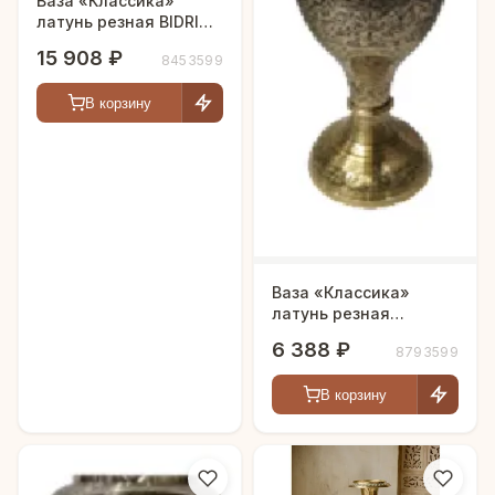
Ваза «Классика»
латунь резная BIDRI
белая эмаль h-61 см
15 908 ₽
8453599
В корзину
Ваза «Классика»
латунь резная
CHUNIYA JALI с
6 388 ₽
8793599
чернением h-30 см
В корзину