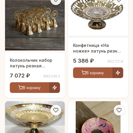
Конфетница «На
ножке» латунь резная
полированная h-23 см
5 386 ₽
Колокольчик набор
8027214
латунь резная
полированная h-10 см
В корзину
7 072 ₽
8802453
В корзину