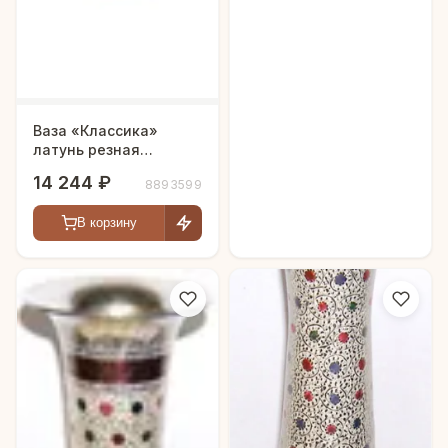
Ваза «Классика»
латунь резная
CHUNIYA JALI с
14 244 ₽
8893599
чернением h-46 см
В корзину