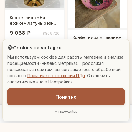
Конфетница «На
ножке» латунь резная
полированная h-27 см
9 038 ₽
8809720
Людмила
Конфетница «Павлин»
AI-консультант Vintajj
латунь резная h-10 см
В корзину
🍪
Cookies на vintajj.ru
700 ₽
8426620
Мы используем cookies для работы магазина и анализа
Привет! Я Людмила, ваш персональный
консультант по декору. Чем могу помочь?
посещаемости (Яндекс Метрика). Продолжая
В корзину
пользоваться сайтом, вы соглашаетесь с обработкой
согласно
Политике в отношении ПДн
. Отключить
Вазы для гостиной
Подарок до 5000₽
Сочетание металлов
аналитику можно в Настройках.
Понятно
Настройки
Главная
Каталог
Акции
Профиль
AI-подбор