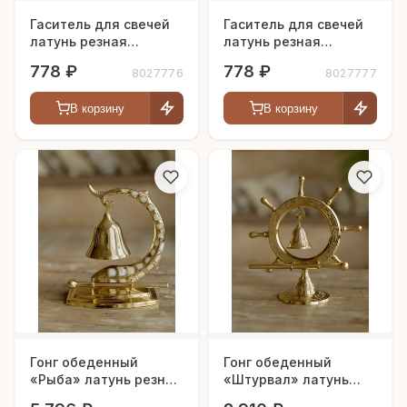
Гаситель для свечей
Гаситель для свечей
латунь резная
латунь резная
полированная h-30 см
полированная h-30 см
778 ₽
778 ₽
8027776
8027777
В корзину
В корзину
Гонг обеденный
Гонг обеденный
«Рыба» латунь резная
«Штурвал» латунь
перламутровая h-15
резная CHUNIYA JALI