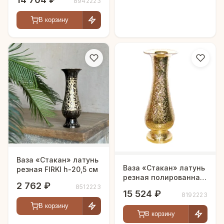
8942223
В корзину
Ваза «Стакан» латунь
Ваза «Стакан» латунь
резная FIRKI h-20,5 см
резная полированная
2 762 ₽
h-51 см
8512223
15 524 ₽
8192223
В корзину
В корзину