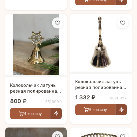
Колокольчик латунь
Колокольчик латунь
резная полированная
резная полированная
h-16 см
1 332 ₽
h-11,5 см
8828027
800 ₽
8519090
В корзину
В корзину