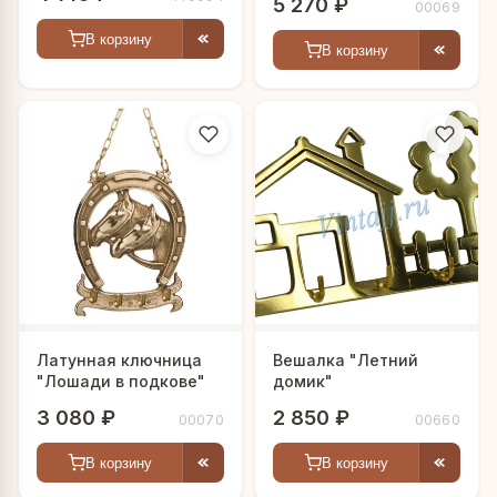
5 270 ₽
00069
В корзину
В корзину
Латунная ключница
Вешалка "Летний
"Лошади в подкове"
домик"
3 080 ₽
2 850 ₽
00070
00660
В корзину
В корзину