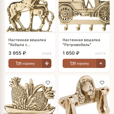
Настенная вешалка
Настенная вешалка
"Кобыла с
"Ретромобиль"
жеребенком"
3 955 ₽
1 650 ₽
01088
00079
В корзину
В корзину