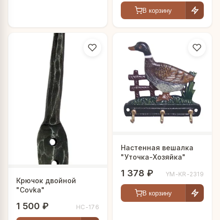
В корзину
Настенная вешалка
"Уточка-Хозяйка"
1 378 ₽
YM-KR-2319
Крючок двойной
"Covka"
В корзину
1 500 ₽
HC-176