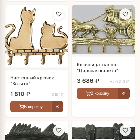
Ключница-панно
"Царская карета"
Настенный крючок
3 686 ₽
AL-82-231
"Котята"
1 810 ₽
В корзину
01922
В корзину