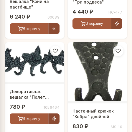
Вешалка "Кони на
"Три подвеса"
пастбище"
4 440 ₽
HC-177
6 240 ₽
00089
В корзину
В корзину
Декоративная
вешалка "Полет
бабочек"
780 ₽
1056464
Настенный крючок
"Кобра" двойной
В корзину
830 ₽
MS-10