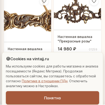
Настенная вешалка
"Прекрасные розы"
14 980 ₽
Людмила
Настенная вешалка
01259
"Агнесса"
AI-консультант Vintajj
🍪
Cookies на vintajj.ru
В корзину
5 040 ₽
00101
Мы используем cookies для работы магазина и анализа
Привет! Я Людмила, ваш персональный
консультант по декору. Чем могу помочь?
В корзину
посещаемости (Яндекс Метрика). Продолжая
пользоваться сайтом, вы соглашаетесь с обработкой
согласно
Политике в отношении ПДн
. Отключить
Вазы для гостиной
Подарок до 5000₽
Сочетание металлов
аналитику можно в Настройках.
Понятно