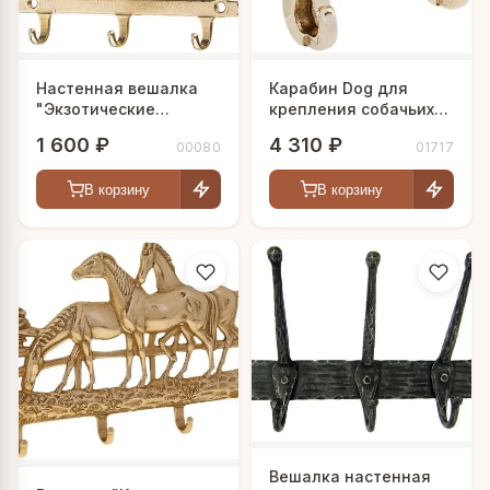
Настенная вешалка
Карабин Dog для
"Экзотические
крепления собачьих
фрукты"
поводков
1 600 ₽
4 310 ₽
00080
01717
В корзину
В корзину
Вешалка настенная