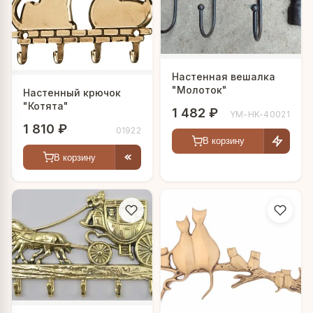
Настенная вешалка
"Молоток"
Настенный крючок
"Котята"
1 482 ₽
YM-HK-40021
1 810 ₽
01922
В корзину
В корзину