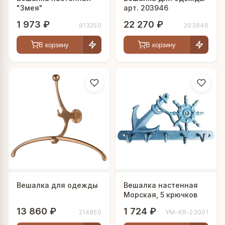
"Змея"
арт. 203946
1 973 ₽
22 270 ₽
813250
203946
В корзину
В корзину
Вешалка для одежды
Вешалка настенная
Морская, 5 крючков
13 860 ₽
1 724 ₽
214850
YM-KR-23001