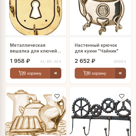
Металлическая
Настенный крючок
вешалка для ключей
для кухни "Чайник"
"Замок"
1 958 ₽
2 652 ₽
AL-80-304
00093
В корзину
В корзину