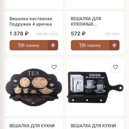
Вешалка настенная
ВЕШАЛКА ДЛЯ
Подружки 4 крючка
КУХОННЫХ
АКСЕССУАРОВ
1 378 ₽
572 ₽
YM-KR-5325
129-500
39,5*19*4,5 СМ
В корзину
В корзину
ВЕШАЛКА ДЛЯ КУХНИ
ВЕШАЛКА ДЛЯ КУХНИ