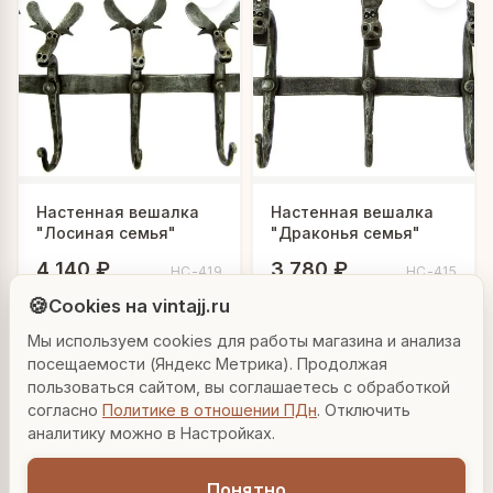
Настенная вешалка
Настенная вешалка
"Лосиная семья"
"Драконья семья"
Людмила
4 140 ₽
3 780 ₽
HC-419
HC-415
AI-консультант Vintajj
🍪
Cookies на vintajj.ru
В корзину
В корзину
Мы используем cookies для работы магазина и анализа
Привет! Я Людмила, ваш персональный
консультант по декору. Чем могу помочь?
посещаемости (Яндекс Метрика). Продолжая
пользоваться сайтом, вы соглашаетесь с обработкой
согласно
Политике в отношении ПДн
. Отключить
Вазы для гостиной
Подарок до 5000₽
Сочетание металлов
аналитику можно в Настройках.
Понятно