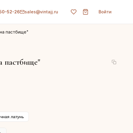
150-52-26
sales@vintajj.ru
Войти
 на пастбище"
а пастбище"
ичная латунь