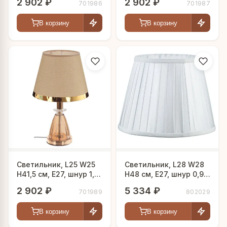
2 902 ₽
2 902 ₽
701986
701987
В корзину
В корзину
Светильник, L25 W25
Светильник, L28 W28
H41,5 см, Е27, шнур 1,1
H48 см, Е27, шнур 0,99
м
м
2 902 ₽
5 334 ₽
701989
802029
В корзину
В корзину