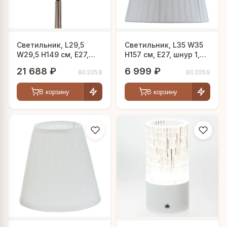
Светильник, L29,5
Светильник, L35 W35
W29,5 H149 см, Е27,
H157 см, Е27, шнур 1,8
шнур 1,7 м
м
21 688 ₽
6 999 ₽
802058
802059
В корзину
В корзину