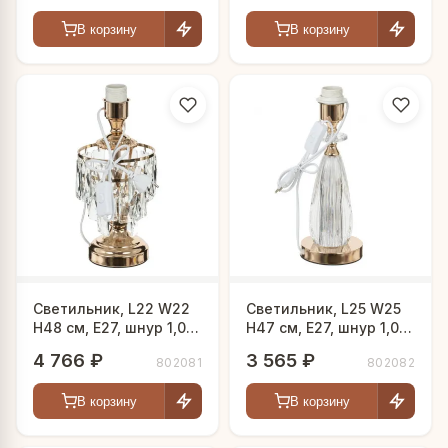
В корзину
В корзину
Светильник, L22 W22
Светильник, L25 W25
H48 см, Е27, шнур 1,05
H47 см, Е27, шнур 1,05
м
м
4 766 ₽
3 565 ₽
802081
802082
В корзину
В корзину