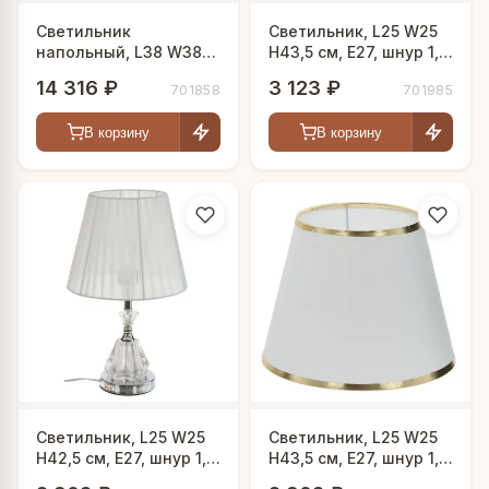
Светильник
Светильник, L25 W25
напольный, L38 W38
H43,5 см, Е27, шнур 1,1
H166 см, Е27, шнур 1,0
м
14 316 ₽
3 123 ₽
701858
701985
м
В корзину
В корзину
Светильник, L25 W25
Светильник, L25 W25
H42,5 см, Е27, шнур 1,1
H43,5 см, Е27, шнур 1,1
м
м