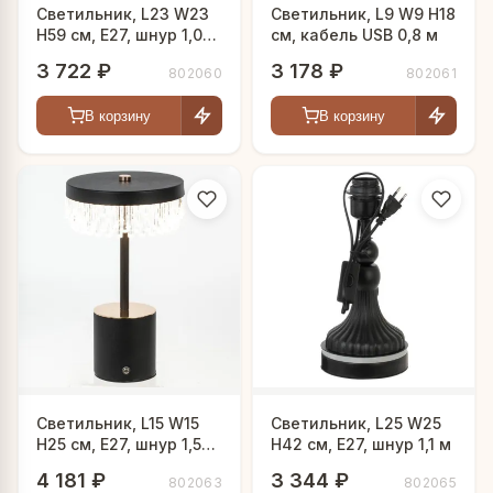
Светильник, L23 W23
Светильник, L9 W9 H18
H59 см, Е27, шнур 1,06
см, кабель USB 0,8 м
м
3 722 ₽
3 178 ₽
802060
802061
В корзину
В корзину
Светильник, L15 W15
Светильник, L25 W25
H25 см, Е27, шнур 1,55
H42 см, Е27, шнур 1,1 м
м
4 181 ₽
3 344 ₽
802063
802065