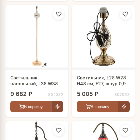
Светильник
Светильник, L28 W28
напольный, L38 W38
H48 см, Е27, шнур 0,99
H166 см, Е27, шнур 1,2
м
9 682 ₽
5 005 ₽
802032
802033
м
В корзину
В корзину