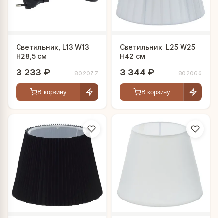
Светильник, L13 W13
Светильник, L25 W25
H28,5 см
H42 см
3 233 ₽
3 344 ₽
802077
802066
В корзину
В корзину