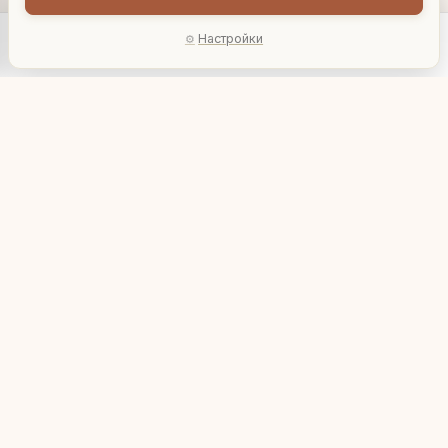
Настройки
Главная
Каталог
Акции
Профиль
AI-подбор
Светильник, L30 W30
Светильник, L23 W23
H44 см, Е27, шнур 1,08
H48 см, Е27, шнур 1,7 м
м
5 899 ₽
2 950 ₽
802085
802092
В корзину
В корзину