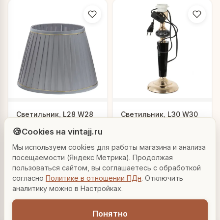
Людмила
Светильник, L28 W28
Светильник, L30 W30
AI-консультант Vintajj
H50 см, Е27, шнур 1,05
H53 см, Е27, шнур 1,06
🍪
Cookies на vintajj.ru
м
м
5 103 ₽
6 294 ₽
802083
802084
Мы используем cookies для работы магазина и анализа
Привет! Я Людмила, ваш персональный
консультант по декору. Чем могу помочь?
посещаемости (Яндекс Метрика). Продолжая
В корзину
В корзину
пользоваться сайтом, вы соглашаетесь с обработкой
согласно
Политике в отношении ПДн
. Отключить
Вазы для гостиной
Подарок до 5000₽
Сочетание металлов
аналитику можно в Настройках.
Понятно