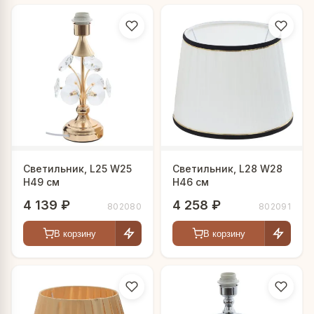
Светильник, L25 W25
Светильник, L28 W28
H49 см
H46 см
4 139 ₽
4 258 ₽
802080
802091
В корзину
В корзину