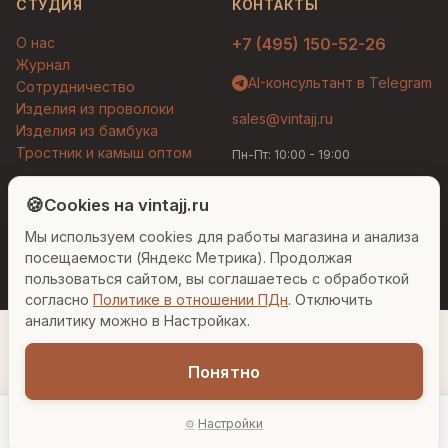
СТУДИЯ
КОНТАКТЫ
О нас
+7 (495) 150-52-26
Журнал
AI-консультант в Telegram
Сотрудничество
Изделия из проволоки
sales@vintajj.ru
Изделия из бамбука
Тростник и камыш оптом
Пн-Пт: 10:00 - 19:00
Людмила
AI-консультант Vintajj
🍪
Cookies на vintajj.ru
© 2026 Vintajj. Все права защищены.
Мы используем cookies для работы магазина и анализа
Привет! Я Людмила, ваш персональный
Договор оферты
Политика конфиденциальности
консультант по декору. Чем могу помочь?
посещаемости (Яндекс Метрика). Продолжая
Согласие на обработку ПДн
Настройки cookies
пользоваться сайтом, вы соглашаетесь с обработкой
согласно
Политике в отношении ПДн
. Отключить
Вазы для гостиной
Подарок до 5000₽
Сочетание металлов
аналитику можно в Настройках.
Понятно
5 532 ₽
Настройки
−
+
1
В корзину
Главная
Каталог
Акции
Профиль
AI-подбор
В наличии: 10 шт