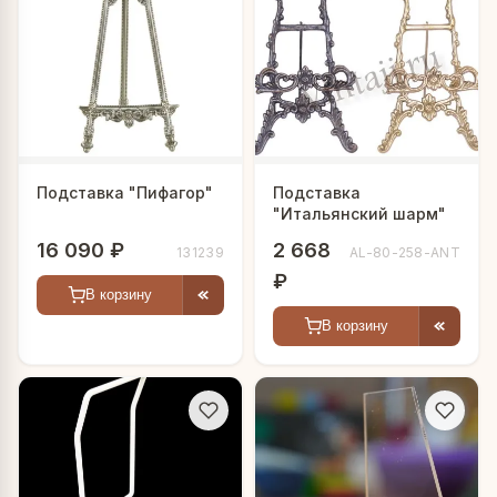
Подставка "Пифагор"
Подставка
"Итальянский шарм"
16 090 ₽
2 668
131239
AL-80-258-ANT
₽
В корзину
В корзину