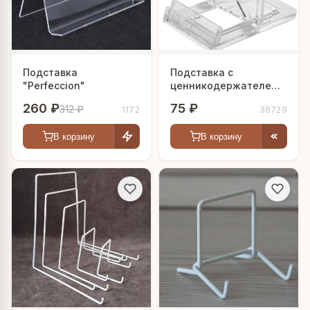
Подставка
Подставка с
"Perfeccion"
ценникодержателем
"Слайд"
260 ₽
75 ₽
312 ₽
1172
38729
В корзину
В корзину