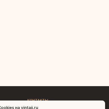
Людмила
AI-консультант Vintajj
Привет! Я Людмила, ваш
персональный консультант по
декору. Чем могу помочь?
КОНТАКТЫ
ookies на vintajj.ru