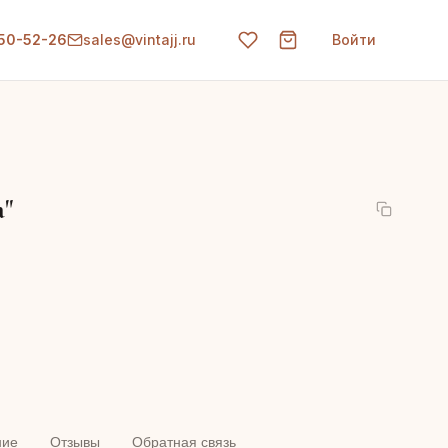
150-52-26
sales@vintajj.ru
Войти
а"
ние
Отзывы
Обратная связь