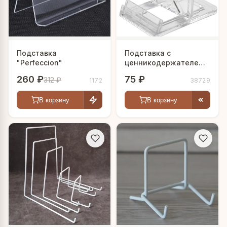
Подставка
Подставка с
"Perfeccion"
ценникодержателем
"Слайд"
260 ₽
75 ₽
312 ₽
1172
38729
В корзину
В корзину