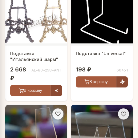
Подставка
Подставка "Universal"
"Итальянский шарм"
2 668
198 ₽
AL-80-258-ANT
60451
₽
В корзину
В корзину