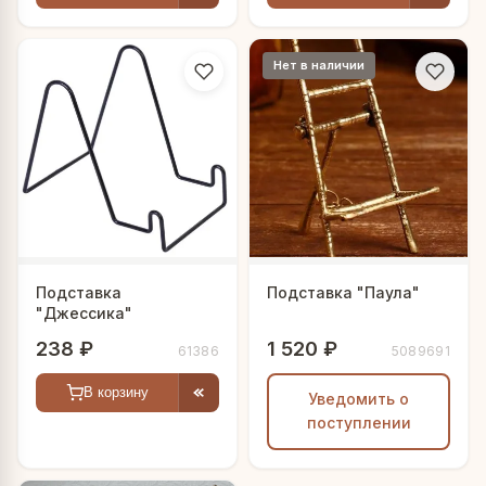
Нет в наличии
Подставка
Подставка "Паула"
"Джессика"
238 ₽
1 520 ₽
61386
5089691
В корзину
Уведомить о
поступлении