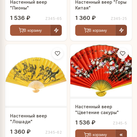
Настенный веер
Настенный веер "Горы
"Пионы"
Китая"
1 536 ₽
1 360 ₽
Z345-65
Z345-25
В корзину
В корзину
Настенный веер
"Цветение сакуры"
Настенный веер
"Лошади"
1 536 ₽
Z345-5
1 360 ₽
Z345-62
В корзину