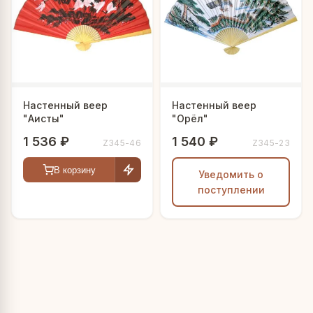
Настенный веер
Настенный веер
"Аисты"
"Орёл"
1 536 ₽
1 540 ₽
Z345-46
Z345-23
В корзину
Уведомить о
поступлении