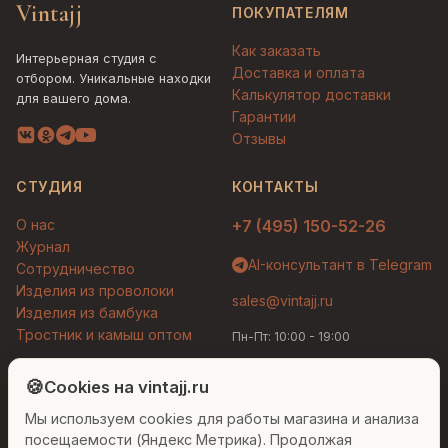
Vintajj
ПОКУПАТЕЛЯМ
Как заказать
Интерьерная студия с
Доставка и оплата
отбором. Уникальные находки
Калькулятор доставки
для вашего дома.
Гарантии
Отзывы
СТУДИЯ
КОНТАКТЫ
О нас
+7 (495) 150-52-26
Журнал
AI-консультант в Telegram
Сотрудничество
Изделия из проволоки
sales@vintajj.ru
Изделия из бамбука
Тростник и камыш оптом
Пн-Пт: 10:00 - 19:00
Людмила
AI-консультант Vintajj
🍪
Cookies на vintajj.ru
© 2026 Vintajj. Все права защищены.
Мы используем cookies для работы магазина и анализа
Привет! Я Людмила, ваш персональный
Договор оферты
Политика конфиденциальности
консультант по декору. Чем могу помочь?
посещаемости (Яндекс Метрика). Продолжая