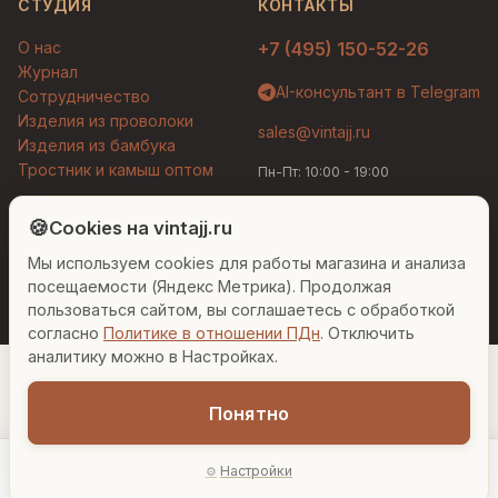
СТУДИЯ
КОНТАКТЫ
О нас
+7 (495) 150-52-26
Журнал
AI-консультант в Telegram
Сотрудничество
Изделия из проволоки
sales@vintajj.ru
Изделия из бамбука
Тростник и камыш оптом
Пн-Пт: 10:00 - 19:00
Людмила
AI-консультант Vintajj
🍪
Cookies на vintajj.ru
© 2026 Vintajj. Все права защищены.
Мы используем cookies для работы магазина и анализа
Привет! Я Людмила, ваш персональный
Договор оферты
Политика конфиденциальности
консультант по декору. Чем могу помочь?
посещаемости (Яндекс Метрика). Продолжая
Согласие на обработку ПДн
Настройки cookies
пользоваться сайтом, вы соглашаетесь с обработкой
согласно
Политике в отношении ПДн
. Отключить
Вазы для гостиной
Подарок до 5000₽
Сочетание металлов
аналитику можно в Настройках.
Понятно
1 360 ₽
Настройки
−
+
1
В корзину
Главная
Каталог
Акции
Профиль
AI-подбор
В наличии: 999 шт