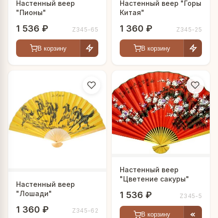
Настенный веер
Настенный веер "Горы
"Пионы"
Китая"
1 536 ₽
1 360 ₽
Z345-65
Z345-25
В корзину
В корзину
Настенный веер
"Цветение сакуры"
Настенный веер
"Лошади"
1 536 ₽
Z345-5
1 360 ₽
Z345-62
В корзину