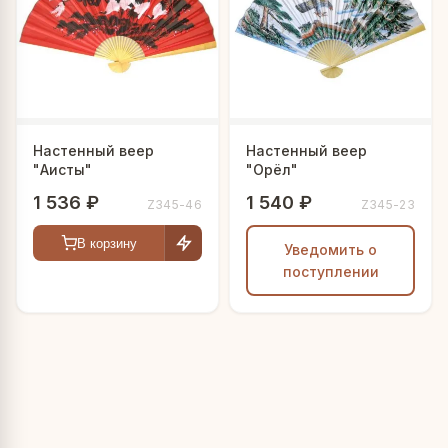
Настенный веер
Настенный веер
"Аисты"
"Орёл"
1 536 ₽
1 540 ₽
Z345-46
Z345-23
В корзину
Уведомить о
поступлении