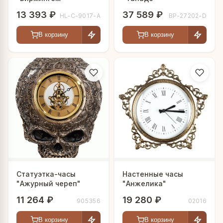
13 393 ₽
37 589 ₽
HL-C-9017-A
BP-27202-D
В корзину
В корзину
Статуэтка-часы
Настенные часы
"Ажурный череп"
"Анжелика"
11 264 ₽
19 280 ₽
905356
02016
В корзину
В корзину