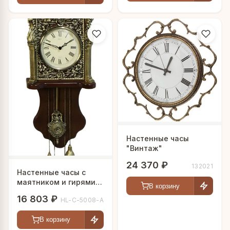
Настенные часы
"Винтаж"
24 370 ₽
132021
Настенные часы с
маятником и гирями
В корзину
"Berlin"
16 803 ₽
HL-C-5008-A
В корзину