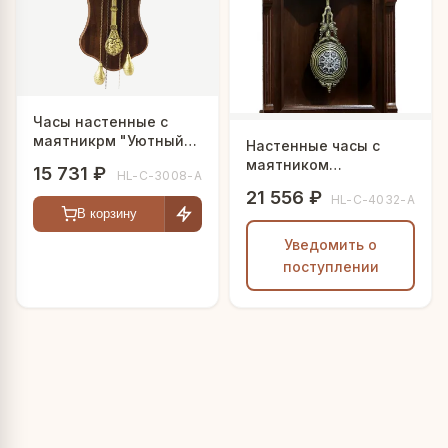
Часы настенные с
маятникрм "Уютный
Настенные часы с
дом"
маятником
15 731 ₽
HL-C-3008-A
"Классика"
21 556 ₽
HL-C-4032-A
В корзину
Уведомить о
поступлении