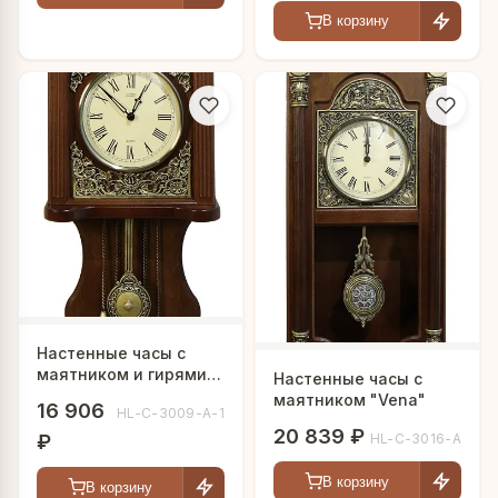
В корзину
Настенные часы с
маятником и гирями
Настенные часы с
"Parizen"
маятником "Vena"
16 906
HL-C-3009-A-1
20 839 ₽
HL-C-3016-A
₽
В корзину
В корзину