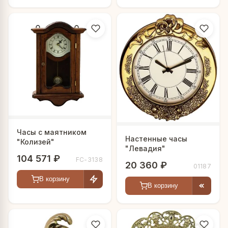
Часы c маятником
Настенные часы
"Колизей"
"Левадия"
104 571 ₽
FC-3138
20 360 ₽
01187
В корзину
В корзину