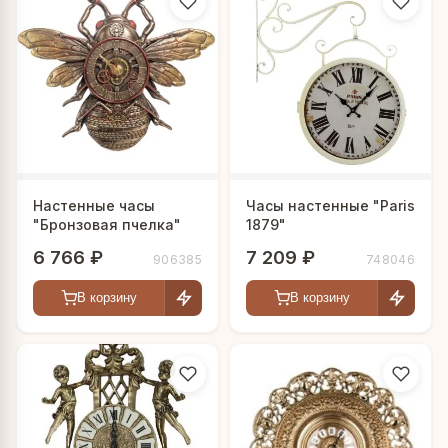
Настенные часы
Часы настенные "Paris
"Бронзовая пчелка"
1879"
6 766 ₽
7 209 ₽
906385
748046
В корзину
В корзину