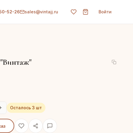
150-52-26
sales@vintajj.ru
Войти
"Винтаж"
+
Осталось 3 шт
каз