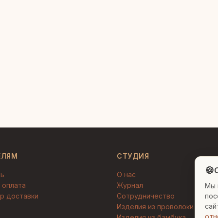
ЕЛЯМ
СТУДИЯ
🍪
C
ть
О нас
 оплата
Журнал
Мы 
пос
р доставки
Сотрудничество
сай
Изделия из проволоки
отн
Изделия из бамбука