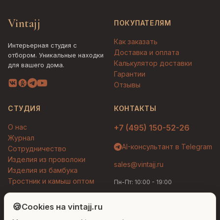
Vintajj
ПОКУПАТЕЛЯМ
Как заказать
Интерьерная студия с
Доставка и оплата
отбором. Уникальные находки
Калькулятор доставки
для вашего дома.
Гарантии
Отзывы
СТУДИЯ
КОНТАКТЫ
О нас
+7 (495) 150-52-26
Журнал
AI-консультант в Telegram
Сотрудничество
Изделия из проволоки
sales@vintajj.ru
Изделия из бамбука
Тростник и камыш оптом
Пн-Пт: 10:00 - 19:00
Людмила
AI-консультант Vintajj
🍪
Cookies на vintajj.ru
© 2026 Vintajj. Все права защищены.