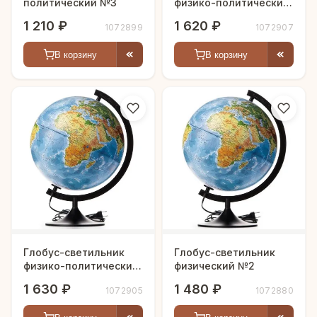
политический №3
физико-политический
рельефный №1
1 210 ₽
1 620 ₽
1072899
1072907
В корзину
В корзину
Глобус-светильник
Глобус-светильник
физико-политический
физический №2
№1
1 630 ₽
1 480 ₽
1072905
1072880