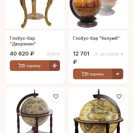
Глобус-бар
Глобус-бар "Колумб"
"Дворянин"
40 620 ₽
12 701
751670
JF-JG-33002-R
₽
В корзину
В корзину