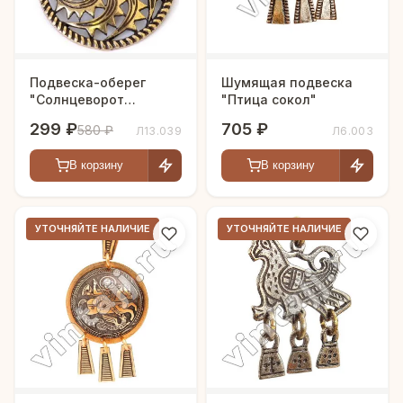
Подвеска-оберег
Шумящая подвеска
"Солнцеворот
"Птица сокол"
правосторонний"
299 ₽
705 ₽
580 ₽
Л13.039
Л6.003
В корзину
В корзину
УТОЧНЯЙТЕ НАЛИЧИЕ
УТОЧНЯЙТЕ НАЛИЧИЕ