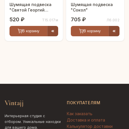
Шумящая подвеска
Шумящая подвеска
"Святой Георгий
"Сокол"
Победоносец"
520 ₽
705 ₽
Т15.017м
Л6.002
В корзину
В корзину
Vintajj
ПОКУПАТЕЛЯМ
Как заказать
Интерьерная студия с
Доставка и оплата
отбором. Уникальные находки
Калькулятор доставки
для вашего дома.