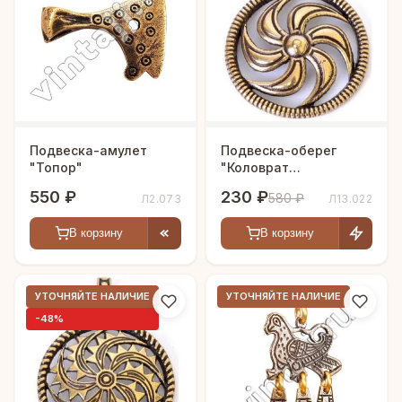
Подвеска-амулет
Подвеска-оберег
"Топор"
"Коловрат
правосторонний"
550 ₽
230 ₽
580 ₽
Л2.073
Л13.022
В корзину
В корзину
УТОЧНЯЙТЕ НАЛИЧИЕ
УТОЧНЯЙТЕ НАЛИЧИЕ
-48%