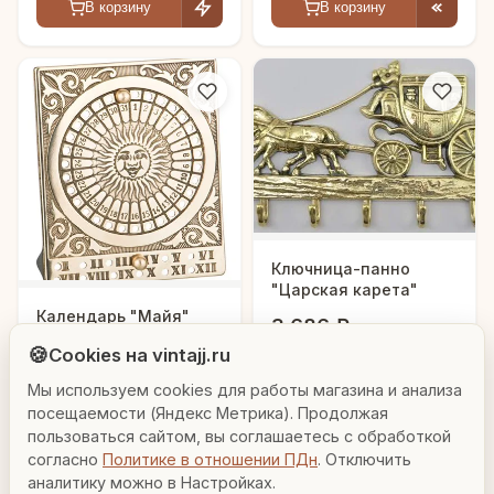
В корзину
В корзину
Ключница-панно
"Царская карета"
Людмила
Календарь "Майя"
3 686 ₽
AL-82-231
AI-консультант Vintajj
🍪
Cookies на vintajj.ru
3 360 ₽
В корзину
00669
Мы используем cookies для работы магазина и анализа
Привет! Я Людмила, ваш персональный
консультант по декору. Чем могу помочь?
посещаемости (Яндекс Метрика). Продолжая
В корзину
пользоваться сайтом, вы соглашаетесь с обработкой
согласно
Политике в отношении ПДн
. Отключить
Вазы для гостиной
Подарок до 5000₽
Сочетание металлов
аналитику можно в Настройках.