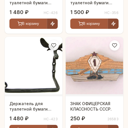
туалетной бумаги
туалетной бумаги
"Дракоша"
"Лиана"
1 480 ₽
1 500 ₽
HC-426
HC-356
В корзину
В корзину
Держатель для
ЗНАК ОФИЦЕРСКАЯ
туалетной бумаги
КЛАССНОСТЬ СССР.
"Лось"
1 480 ₽
250 ₽
HC-423
26583