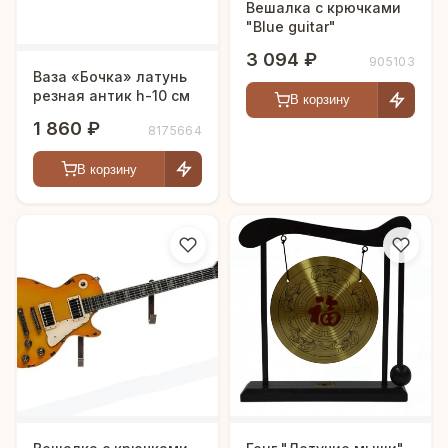
Вешалка с крючками
"Blue guitar"
3 094 ₽
905103
Ваза «Бочка» латунь
резная антик h-10 см
В корзину
1 860 ₽
8175664
В корзину