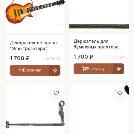
Держатель для
Декоративное панно
бумажных полотенец
"Электрогитара"
"Дракоша"
1 700 ₽
1 768 ₽
HC-425
905098
В корзину
В корзину