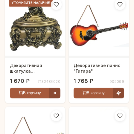
УТОЧНЯЙТЕ НАЛИЧИЕ
Декоративная
Декоративное панно
шкатулка
"Гитара"
"Императрица"
1 670 ₽
1 768 ₽
713248/I020
905099
В корзину
В корзину