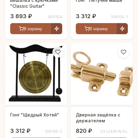
Вешалка с крючками
Гонг "Летучие мыши"
"Classic Guitar"
3 893 ₽
3 312 ₽
905104
109100-1
В корзину
В корзину
Гонг "Щедрый Хотей"
Дверная защёлка с
держателем
3 312 ₽
820 ₽
109100-2
23+23/A IN OL