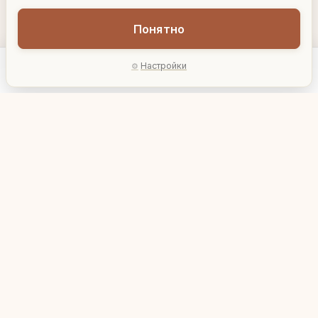
Понятно
Настройки
Главная
Каталог
Акции
Профиль
AI-подбор
Колокольчик "Две
Колокольчик "Золотой
дамы"
цветок"
2 510 ₽
1 350 ₽
00235
01864
В корзину
В корзину