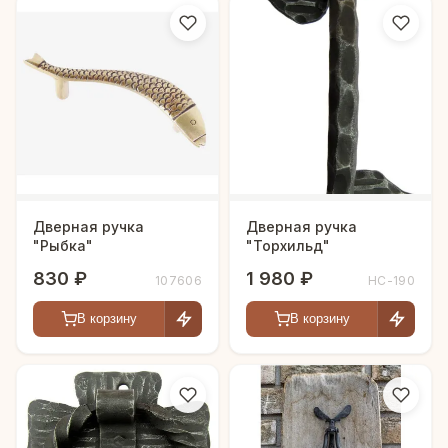
Дверная ручка
Дверная ручка
"Рыбка"
"Торхильд"
830 ₽
1 980 ₽
107606
HC-190
В корзину
В корзину