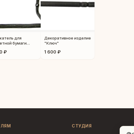
атель для
Декоративное изделие
етной бумаги
"Ключ"
акоша"
0 ₽
1 600 ₽
ЕЛЯМ
СТУДИЯ