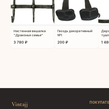
Настенная вешалка
Гвоздь декоративный
Держ
"Драконья семья"
№1
туал
"Др
3 780 ₽
200 ₽
1 48
ПОКУПАТ
Vintajj