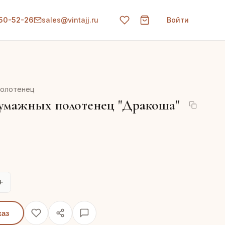
150-52-26
sales@vintajj.ru
Войти
полотенец
умажных полотенец "Дракоша"
+
каз