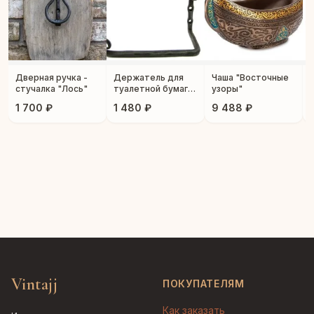
Дверная ручка -
Держатель для
Чаша "Восточные
стучалка "Лось"
туалетной бумаги
узоры"
"Лось"
1 700 ₽
1 480 ₽
9 488 ₽
Vintajj
ПОКУПАТЕЛЯМ
Как заказать