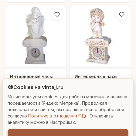
Людмила
Интерьерные часы
Интерьерные часы
"Ангелок со
"Ангелок"
AI-консультант Vintajj
🍪
Cookies на vintajj.ru
звездочкой"
2
2
626403/SH009/A027
626407/SH009/A025a
Мы используем cookies для работы магазина и анализа
Привет! Я Людмила, ваш персональный
870
870
консультант по декору. Чем могу помочь?
посещаемости (Яндекс Метрика). Продолжая
₽
₽
пользоваться сайтом, вы соглашаетесь с обработкой
согласно
Политике в отношении ПДн
. Отключить
Вазы для гостиной
Подарок до 5000₽
Сочетание металлов
В корзину
В корзину
аналитику можно в Настройках.