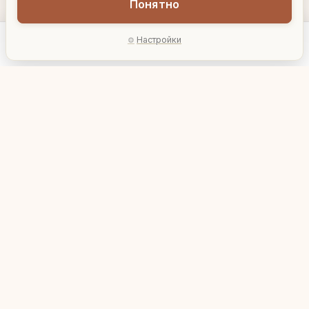
Понятно
Настройки
Главная
Каталог
Акции
Профиль
AI-подбор
Интерьерные часы
Интерьерные часы
"Ангелочек на
"Ангелочек с мишкой"
постаменте"
3
3
626413/SH009/A025g
626416/SH009/A028g
040
040
₽
₽
В корзину
В корзину