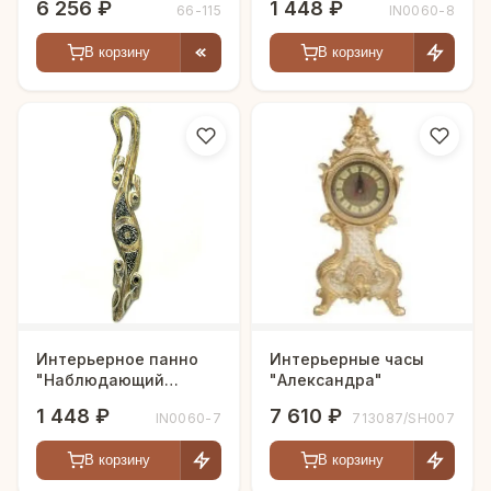
6 256 ₽
1 448 ₽
66-115
IN0060-8
В корзину
В корзину
Интерьерное панно
Интерьерные часы
"Наблюдающий
"Александра"
геккон"
1 448 ₽
7 610 ₽
IN0060-7
713087/SH007
В корзину
В корзину