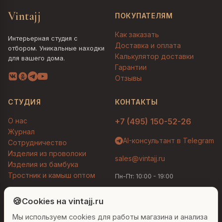
Vintajj
ПОКУПАТЕЛЯМ
Как заказать
Интерьерная студия с
Доставка и оплата
отбором. Уникальные находки
Калькулятор доставки
для вашего дома.
Гарантии
Отзывы
СТУДИЯ
КОНТАКТЫ
О нас
+7 (495) 150-52-26
Журнал
AI-консультант в Telegram
Сотрудничество
Изделия из проволоки
sales@vintajj.ru
Изделия из бамбука
Тростник и камыш оптом
Пн-Пт: 10:00 - 19:00
Людмила
AI-консультант Vintajj
🍪
Cookies на vintajj.ru
© 2026 Vintajj. Все права защищены.
Мы используем cookies для работы магазина и анализа
Привет! Я Людмила, ваш персональный