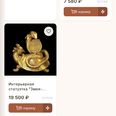
7 580 ₽
101138
В корзину
Интерьерная
статуэтка "Змея-
Дракон-Черепаха"
19 500 ₽
101139
В корзину