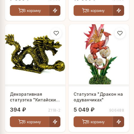
В корзину
В корзину
Декоративная
Статуэтка "Дракон на
статуэтка "Китайский
одуванчиках"
дракон"
394 ₽
5 049 ₽
Z118-2
906488
В корзину
В корзину