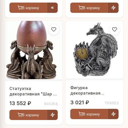
В корзину
В корзину
Фигурка
Статуэтка
декоративная
декоративная "Шар и
"Дракон с часами"
драконы"
3 021 ₽
13 552 ₽
796053
905358
В корзину
В корзину