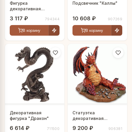
Фигурка
Подсвечник "Каллы"
декоративная
"Дракон", L45 W12
3 117 ₽
10 608 ₽
794344
907269
H19,5 см
В корзину
В корзину
Декоративная
Статуэтка
фигурка "Дракон"
декоративная
"Дракон-гурман"
6 614 ₽
9 200 ₽
711500
906381