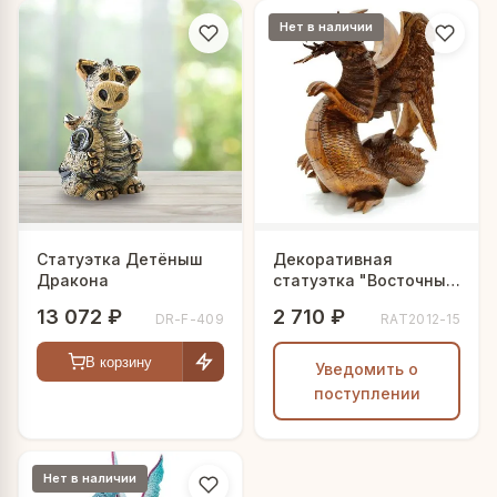
Нет в наличии
Статуэтка Детёныш
Декоративная
Дракона
статуэтка "Восточный
дракон"
13 072 ₽
2 710 ₽
DR-F-409
RAT2012-15
В корзину
Уведомить о
поступлении
Нет в наличии